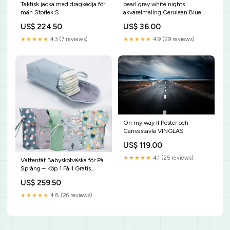
Taktisk jacka med dragkedja för
pearl grey white nights
män Storlek:S
akvarelmaling Cerulean Blue
Light
US$ 224.50
US$ 36.00
★★★★★
4.3 (7 reviews)
★★★★★
4.9 (29 reviews)
On my way II Poster och
Canvastavla VINGLAS
US$ 119.00
★★★★★
4.1 (25 reviews)
Vattentät Babyskötväska för På
Språng – Köp 1 Få 1 Gratis
Kampanj Personalized Pet
US$ 259.50
Jewelry
★★★★★
4.8 (26 reviews)