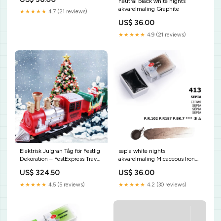
neutral black white nights
akvarelmaling Graphite
★★★★★
4.7 (21 reviews)
US$ 36.00
★★★★★
4.9 (21 reviews)
Elektrisk Julgran Tåg för Festlig
sepia white nights
Dekoration – FestExpress Travel
akvarelmaling Micaceous Iron
Portable Umbrella
Oxide
US$ 324.50
US$ 36.00
★★★★★
4.5 (5 reviews)
★★★★★
4.2 (30 reviews)