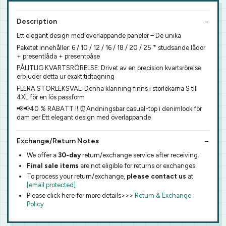
Description
Ett elegant design med överlappande paneler – De unika
Paketet innehåller: 6 / 10 / 12 / 16 / 18 / 20 / 25 * studsande lådor
+ presentlåda + presentpåse
PÅLITLIG KVARTSRÖRELSE: Drivet av en precision kvartsrörelse
erbjuder detta ur exakt tidtagning
FLERA STORLEKSVAL: Denna klänning finns i storlekarna S till
4XL för en lös passform
📢📢40 % RABATT !! ⏰Andningsbar casual-top i denimlook för
dam per Ett elegant design med överlappande
Exchange/Return Notes
We offer a
30-day
return/exchange service after receiving.
Final sale items
are not eligible for returns or exchanges.
To process your return/exchange,
please contact us
at
[email protected]
Please click here for more details>>>
Return & Exchange
Policy