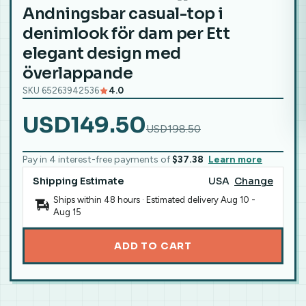
Andningsbar casual-top i
denimlook för dam per Ett
elegant design med
överlappande
SKU 65263942536
4.0
USD149.50
USD198.50
Pay in 4 interest-free payments of
$37.38
Learn more
Shipping Estimate
USA
Change
Ships within 48 hours · Estimated delivery
Aug 10
-
Aug 15
ADD TO CART