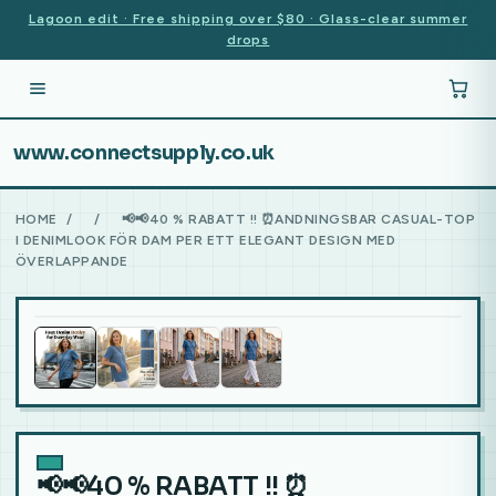
Lagoon edit · Free shipping over $80 · Glass-clear summer
drops
www.connectsupply.co.uk
HOME
/
/
📢📢40 % RABATT !! ⏰ANDNINGSBAR CASUAL-TOP
I DENIMLOOK FÖR DAM PER ETT ELEGANT DESIGN MED
ÖVERLAPPANDE
📢📢40 % RABATT !! ⏰