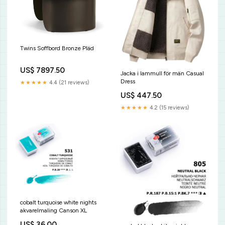
Twins Soffbord Bronze Pläd
US$ 7897.50
Jacka i lammull för män Casual
Dress
★★★★★
4.4 (21 reviews)
US$ 447.50
★★★★★
4.2 (15 reviews)
cobalt turquoise white nights
akvarelmaling Canson XL
US$ 36.00