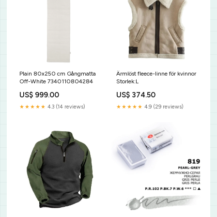
Plain 80x250 cm Gångmatta
Ärmlöst fleece-linne för kvinnor
Off-White 7340110804284
Storlek:L
US$ 999.00
US$ 374.50
★★★★★
4.3 (14 reviews)
★★★★★
4.9 (29 reviews)