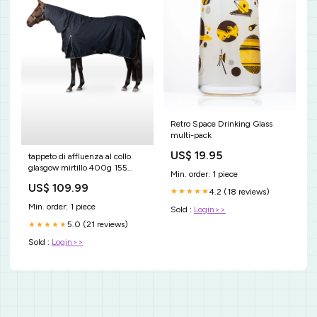
Retro Space Drinking Glass
multi-pack
US$ 19.95
tappeto di affluenza al collo
glasgow mirtillo 400g 155
Min. order: 1 piece
RGroup_J4V4U
US$ 109.99
4.2 (18 reviews)
★★★★★
Min. order: 1 piece
Sold :
Login>>
5.0 (21 reviews)
★★★★★
Sold :
Login>>